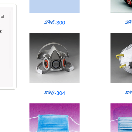
-300
-304